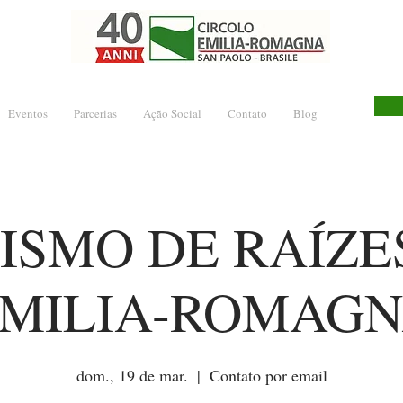
Eventos
Parcerias
Ação Social
Contato
Blog
ISMO DE RAÍZE
MILIA-ROMAG
dom., 19 de mar.
  |  
Contato por email