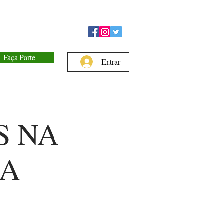
Faça Parte
Entrar
S NA
NA