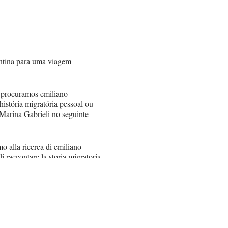
entina para uma viagem
 procuramos emiliano-
istória migratória pessoal ou
 Marina Gabrieli no seguinte
o alla ricerca di emiliano-
 raccontare la storia migratoria
 Gabrieli al seguente mail: