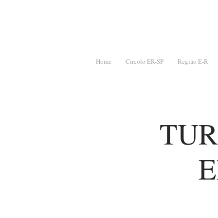
Home
Circolo ER-SP
Região E-R
TUR
E