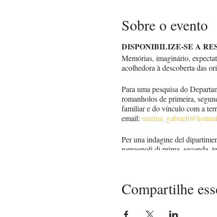
Sobre o evento
DISPONIBILIZE-SE A R
Memórias, imaginário, expecta
acolhedora à descoberta das or
Para uma pesquisa do Departam
romanholos de primeira, segunda
familiar e do vínculo com a ter
email:
marina_gabrieli@hotmail
Per una indagine del dipartimen
romagnoli di prima, seconda, te
personale o familiare e del lega
marina_gabrieli@hotmail.it
.
Compartilhe ess
Vídeo Turismo de Raizes
Guia Raiz Italiana