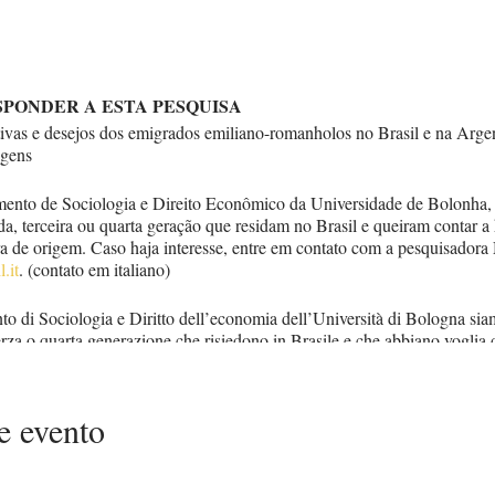
ESPONDER A ESTA PESQUISA
tivas e desejos dos emigrados emiliano-romanholos no Brasil e na Arg
igens
ento de Sociologia e Direito Econômico da Universidade de Bolonha,
, terceira ou quarta geração que residam no Brasil e queiram contar a h
ra de origem. Caso haja interesse, entre em contato com a pesquisadora
.it
. (contato em italiano)
to di Sociologia e Diritto dell’economia dell’Università di Bologna siam
rza o quarta generazione che risiedono in Brasile e che abbiano voglia di
me con la terra d’origine. Se interessati contattate la ricercatrice Marina
e evento