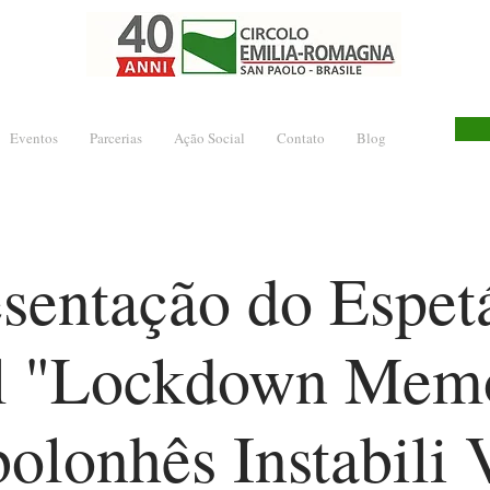
Eventos
Parcerias
Ação Social
Contato
Blog
sentação do Espet
al "Lockdown Memo
olonhês Instabili 