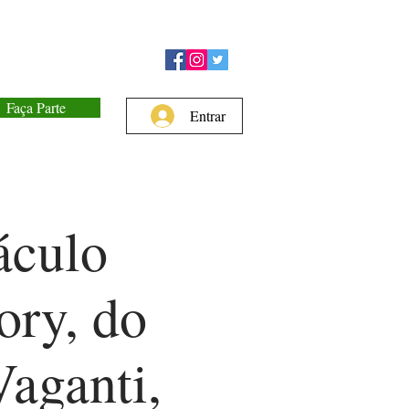
Faça Parte
Entrar
áculo
ry, do
Vaganti,