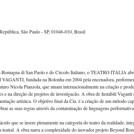
 República, São Paulo - SP, 01046-010, Brasil
-Romagna di San Paolo e do Circolo Italiano, o TEATRO ITÁLIA abre s
LI VAGANTI, fundada na Bolonha em 2004 pela encenadora, performer e
turo Nicola Pianzola, que atuam internacionalmente na criação e produ
es e na direção de projetos de investigacão. A obra de Instabili Vaganti 
tação artística. O objetivo final da Cia. é a criação de um método cap
rar as suas regras através da contaminação de linguagens performativa
o que se insere plenamente na categoria do teatro da realidade, inte
a teatral. A obra narra a complexidade do inovador projeto Beyond Bo