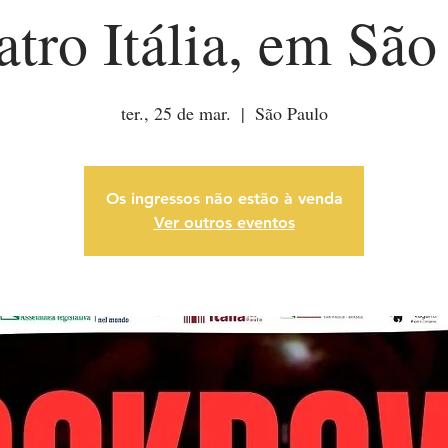
atro Itália, em São
ter., 25 de mar.
  |  
São Paulo
Os ingressos não estão à venda
Ver outros eventos