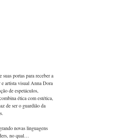
uas portas para receber a 
 artista visual Anna Dora 
ção de espetáculos, 
combina ética com estética, 
az de ser o guardião da 
s.
grando novas linguagens 
rders, no qual…