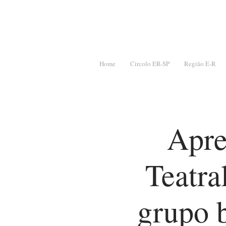
Home
Circolo ER-SP
Região E-R
Apre
Teatr
grupo b